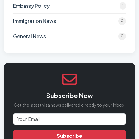
Embassy Policy
1
Immigration News
0
General News
0
Subscribe Now
Get the latest visa news delivered directly to your inbox.
Subscribe